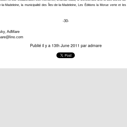
-la-Madeleine, la municipalité des Îles-de-la-Madeleine, Les Éditions la Morue verte et le
 Défilé des Mi-Carêmes est le projet de résidence durant lequel
ébastien Goyette-Cournoyer s’immergera au cœur de la fête de la Mi-
rême, aux Îles-de-la-Madeleine.
-30-
inspirant des rites collectifs, des codes carnavalesques et des
sky, AdMare
guisements grotesques et farfelus, il créera une performance
dmare@lino.com
rticipative, en dialogue avec les habitant·es de Fatima.
Publié il y a
13th June 2011
par
admare
TENIR À UN FIL - résidence de Raphaëlle De Groot
AN
30
Le centre d'artistes AdMare accueille Raphaëlle De Groot en
résidence dans le cadre du projet Hétérotopies, du 15 février au 7
ars 2026.
 notion d’inconnu occupe une place centrale dans le processus créatif
 Raphaëlle. « Ne pas connaître le chemin ni la destination » lui
rmet de mobiliser ce que la pensée et le geste produisent lorsqu’on
nvoque le lâcher-prise.
OFFRE D'EMPLOI // Coordination artistique
AN