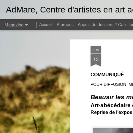
AdMare, Centre d'artistes en art a
Magazine
Accueil
À propos
Appels de dossiers // Calls f
JUN
13
COMMUNIQUÉ
POUR DIFFUSION IM
Beausir les m
Art-abécédaire 
Reprise de l’exposi