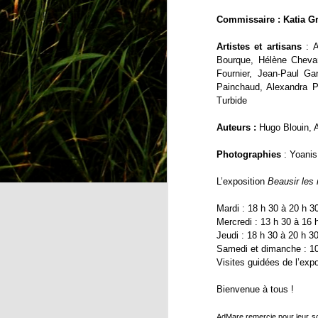
Ad
Commissaire : Katia Gr
or
au
Artistes et artisans
: 
Of
Bourque, Hélène Chevari
L
Fournier, Jean-Paul Ga
Painchaud, Alexandra Pe
Le
Turbide
te
Auteurs :
Hugo Blouin, A
M
Photographies
: Yoani
A
L’exposition
Beausir les
av
te
Mardi : 18 h 30 à 20 h 3
te
Mercredi : 13 h 30 à 16 
Jeudi : 18 h 30 à 20 h 3
C
Samedi et dimanche : 10
ac
Visites guidées de l’exp
Bienvenue à tous !
J
AdMare remercie pour leur so