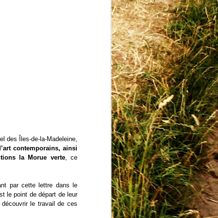
La valse des
APR
8
somnambules,
résidence de Christine
Comeau
La valse des somnambules est un
projet interdisciplinaire qui explore
les zones de transition entre veille
(insomnie) et sommeil, fatigue et
rêve, à travers la vidéo, la
sculpture textile et la performance
chorégraphique. Cette recherche
poétique et sensorielle s’attarde
aux instants fragiles où la
conscience vacille, où les repères
l des Îles-de-la-Madeleine,
se brouillent, où le corps devient
d’art contemporains, ainsi
incertain et perméable.
tions la Morue verte
, ce
nt par cette lettre dans le
 le point de départ de leur
découvrir le travail de ces