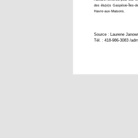
des élu(e)s Gaspésie-Îles-de
Le
Havre-aux-Maisons.
S
Ca
S’
Source : Laurene Janow
dé
Tél. : 418-986-3083 /a
pa
J
m
La
de
pe
co
J