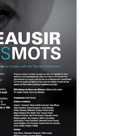
activement aux explorations artistiques. Cette résidence
d’approfondir cette approche collaborative, tout en pour
recherche de longue haleine sur les paysages sonores.