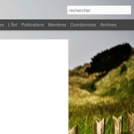
es
L'Îlot
Publications
Membres
Coordonnées
Archives
GES -
l’eau
s
ille la
et, Thomas
uin au 4
tivité
loppe des
ent