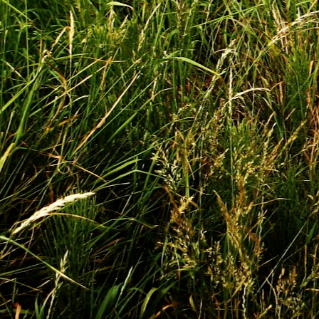
Sur les traces de
MAY
12
l'amélanche -
Résidence de Julie
Roch-Cuerrier
Le centre d’artistes AdMare
accueille l’artiste Julie Roch-
Cuerrier en résidence du 17 mai
au 7 juin 2026 pour son projet Sur
A
les traces de l’amélanche. Une
activité publique aura également
lieu le samedi 23 mai 2026.
Le
Ga
La pratique de Julie Roch-Cuerrier
le
explore la poésie du vivant à
travers des procédés de
A
transformation de la matière, où le
pa
temps, les traces et les
da
interactions entre humains et
bu
environnement occupent une
place centrale.
M