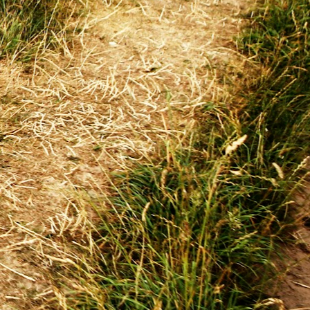
La valse des
APR
8
somnambules,
résidence de Christine
Comeau
La valse des somnambules est un
projet interdisciplinaire qui explore
les zones de transition entre veille
(insomnie) et sommeil, fatigue et
rêve, à travers la vidéo, la
sculpture textile et la performance
chorégraphique. Cette recherche
poétique et sensorielle s’attarde
aux instants fragiles où la
conscience vacille, où les repères
se brouillent, où le corps devient
incertain et perméable.