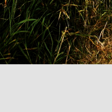
Ad
or
au
Of
L
Le
te
M
A
av
te
te
C
ac
J