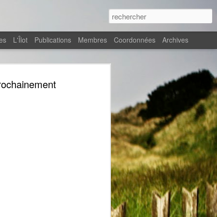
es
L'Îlot
Publications
Membres
Coordonnées
Archives
GES -
prochainement
l’eau
s
ille la
et, Thomas
uin au 4
tivité
loppe des
ent