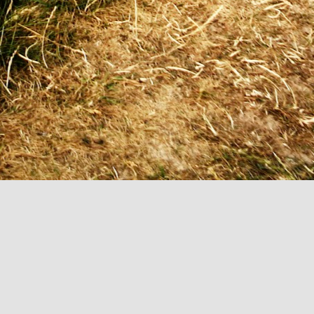
Mare collabore avec l’artiste franco‑canadienne Émilie Grace Lavoie,
iginaire d’Edmundston (N.-B., Canada), dans le cadre d’une résidence
x Îles de la Madeleine du 5 au 18 avril 2026, soutenue par Les
fices jeunesse internationaux du Québec (LOJIQ) et le ministère de la
angue française.
 travail d’Émilie Grace Lavoie s’inscrit à la croisée du dessin, du
xtile et de la céramique.
MANOEUVRES - rencontres en art perfomance aux
AR
5
Îles-de-la-Madeleine
ux Îles-de-la-Madeleine, on apprend vite à manœuvrer. Composer
ec le vent, les marées, les glaces, l’érosion. Lire les signes du
rritoire. Ajuster ses gestes. La manœuvre n’y est pas seulement une
chnique de navigation : c’est une manière d’être et d’habiter.
’est dans cette résonance que naît Manœuvres, rencontre en art
tion aux Îles-de-la-Madeleine, présentée du 15 mars au 5 avril 2026.
Le Défilé des Mi-Carêmes - Résidence de Sébastien
AN
30
Goyette-Cournoyer