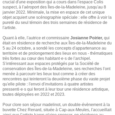
crucial d'une exposition qui a cours dans l'espace Colis
suspect, à l'aéroport des Îles-de-la-Madeleine, jusqu'au 8
janvier 2022. Minimale, la mise en espace de cet unique
objet acquiert une scénographie spéciale : elle offre à voir la
pureté du seul témoin des trois semaines de résidence de
l'artiste.
Quant à elle, l'autrice et commissaire
Josianne Poirier,
qui
était en résidence de recherche aux Îles-de-la-Madeleine du
5 au 24 octobre, a sondé les concepts d'appartenance au
territoire et de prolongement des lieux en nous - thématiques
très fortes au cœur des habitant·e·s de l'archipel.
S'intéressant aux espaces protégés par la Société de
conservation des Îles-de-la-Madeleine, ses recherches l'ont
menée à parcourir les lieux tout comme à créer des
rencontres qui teinteront la deuxième phase du vaste projet
qu'elle pilote : l'envoi d'invitations à quatre artistes
pressenti·e·s qui feront à leur tour une résidence artistique,
toutes déployées en 2022 et 2023.
Pour clore son séjour madelinot, un double-évènement à la
buvette Chez Renard, située à Cap-aux-Meules, l'accueillait
ainsi que l'artiste karen elaine spencer, en résidence au