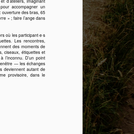
t d’ateliers, imaginant
La valse des
APR
s, pour accompagner un
8
somnambules,
ouverture des bras, 65
re » ; faire l’ange dans
résidence de Christine
Comeau
La valse des somnambules est un
s où les participant·e·s
projet interdisciplinaire qui explore
uettes. Les rencontres,
les zones de transition entre veille
viennent des moments de
(insomnie) et sommeil, fatigue et
s, ciseaux, étiquettes et
rêve, à travers la vidéo, la
 à l’inconnu. D’un point
sculpture textile et la performance
a fenêtre — les échanges
chorégraphique. Cette recherche
rps deviennent autant de
poétique et sensorielle s’attarde
e provisoire, dans le
aux instants fragiles où la
conscience vacille, où les repères
se brouillent, où le corps devient
incertain et perméable.