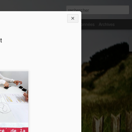
es
L'Îlot
Publications
Membres
Coordonnées
Archives
t
GES -
l’eau
s
ille la
et, Thomas
uin au 4
tivité
loppe des
ent