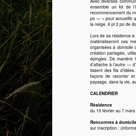
Avec diverses communau
Sur les traces de
MAY
ensemble un kit de l’
12
l'amélanche -
recommencement du mon
po — « pour accueillir 
Résidence de Julie
la neige, 6 pi 2 po de
Roch-Cuerrier
Le centre d’artistes AdMare
Lors de sa résidence à 
accueille l’artiste Julie Roch-
matérialiseront ces me
Cuerrier en résidence du 17 mai
organisées à domicile 
au 7 juin 2026 pour son projet Sur
création partagée, utili
A
les traces de l’amélanche. Une
épingles. De manière lu
activité publique aura également
d’attache à l’autre — d
lieu le samedi 23 mai 2026.
tissent des fils d’idée
Le
façons de raconter e
Ga
La pratique de Julie Roch-Cuerrier
paysage, dans la vie, av
le
explore la poésie du vivant à
travers des procédés de
CALENDRIER
A
transformation de la matière, où le
pa
temps, les traces et les
Résidence
da
interactions entre humains et
du 15 février au 7 mar
bu
environnement occupent une
place centrale.
Rencontres à domicile 
M
sur inscription : (inform