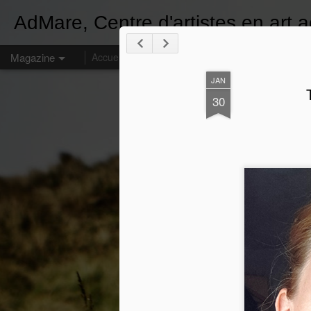
AdMare, Centre d'artistes en art a
Magazine
Accueil
À propos
Appels de dossiers // Calls f
JAN
30