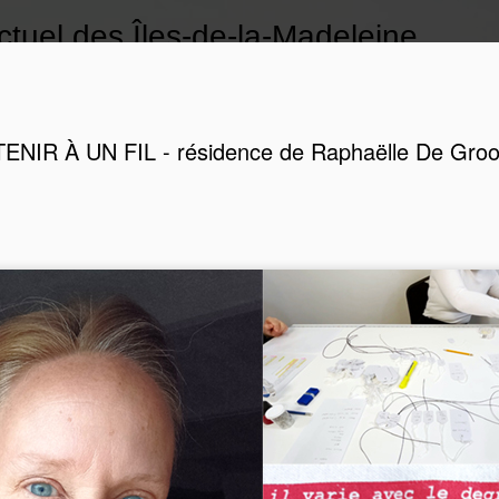
ctuel des Îles-de-la-Madeleine
or submissions
Colis suspect
Événements-résidences
Les Traversé
TENIR À UN FIL - résidence de Raphaëlle De Groo
AUSCULTER LES PAYSA
JUN
9
Résidence de la famille de 
du bain au centre d’artiste
AdMare
Îles-de-la-Madeleine — Le centre d’artistes AdMare accue
famille de L’eau du bain, composée d’Anne-Marie Ouell
Sinou et leurs filles Jeanne et Inès, en résidence du 13 j
juillet 2026 pour le projet Ausculter les paysages. Une ac
publique aura lieu le dimanche 28 juin 2026.
Depuis plus de dix ans, la famille de L’eau du bain déve
projets installatifs et performatifs où les enfants particip