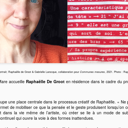
activement aux explorations artistiques. Cette résidence
d’approfondir cette approche collaborative, tout en pour
recherche de longue haleine sur les paysages sonores.
ortrait; Raphaëlle de Groot & Gabrielle Larocque, collaboration pour
Communes mesures
, 2021. Photo : Rap
Mare accueille
Raphaëlle De Groot
en résidence dans le cadre du pro
cupe une place centrale dans le processus créatif de Raphaëlle. « Ne 
 permet de mobiliser ce que la pensée et le geste produisent lorsqu’on c
it dans la vie même de l’artiste, où créer se lie à un mode de su
continuel qui ouvre la voie à des formes inattendues.