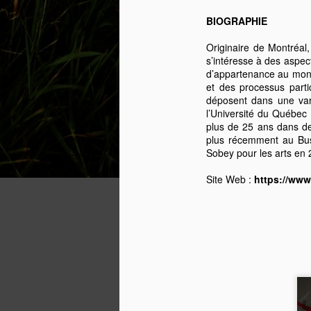
Ad
BIOGRAPHIE
or
au
Originaire de Montréal,
Of
s’intéresse à des aspec
L
d’appartenance au monde
et des processus parti
Le
déposent dans une vari
te
l’Université du Québec 
plus de 25 ans dans de
M
plus récemment au Bus
Sobey pour les arts en 
A
Site Web :
https://www
av
te
te
C
ac
J