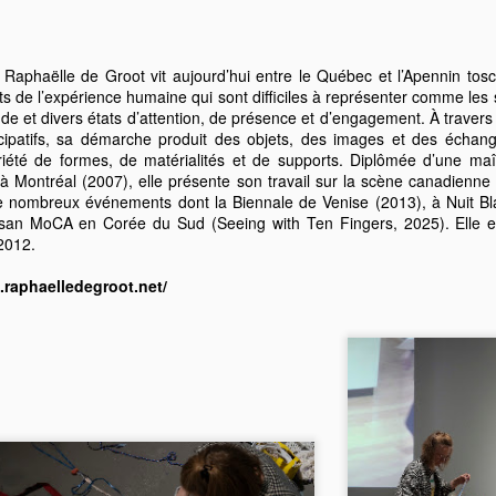
Mare collabore avec l’artiste franco‑canadienne Émilie Grace Lavoie,
iginaire d’Edmundston (N.-B., Canada), dans le cadre d’une résidence
x Îles de la Madeleine du 5 au 18 avril 2026, soutenue par Les
 Raphaëlle de Groot vit aujourd’hui entre le Québec et l’Apennin tosco-
fices jeunesse internationaux du Québec (LOJIQ) et le ministère de la
ts de l’expérience humaine qui sont difficiles à représenter comme les 
angue française.
 et divers états d’attention, de présence et d’engagement. À travers
cipatifs, sa démarche produit des objets, des images et des échan
 travail d’Émilie Grace Lavoie s’inscrit à la croisée du dessin, du
été de formes, de matérialités et de supports. Diplômée d’une maît
xtile et de la céramique.
à Montréal (2007), elle présente son travail sur la scène canadienne 
 nombreux événements dont la Biennale de Venise (2013), à Nuit Bl
MANOEUVRES - rencontres en art perfomance aux
AR
an MoCA en Corée du Sud (Seeing with Ten Fingers, 2025). Elle est
5
Îles-de-la-Madeleine
2012.
ux Îles-de-la-Madeleine, on apprend vite à manœuvrer. Composer
.raphaelledegroot.net/
ec le vent, les marées, les glaces, l’érosion. Lire les signes du
rritoire. Ajuster ses gestes. La manœuvre n’y est pas seulement une
chnique de navigation : c’est une manière d’être et d’habiter.
’est dans cette résonance que naît Manœuvres, rencontre en art
tion aux Îles-de-la-Madeleine, présentée du 15 mars au 5 avril 2026.
Le Défilé des Mi-Carêmes - Résidence de Sébastien
AN
30
Goyette-Cournoyer