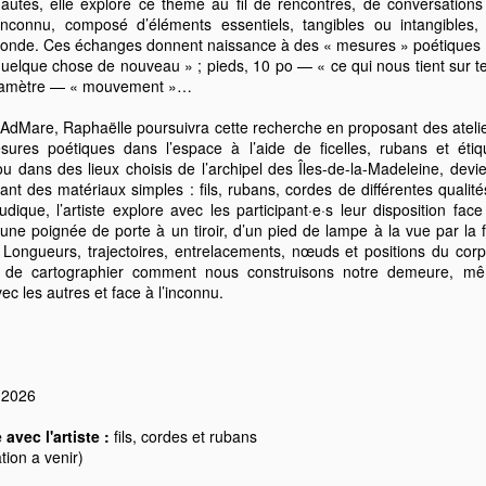
tés, elle explore ce thème au fil de rencontres, de conversations e
Biopsie
OFFRE EMPLOI
MAY
APR
inconnu, composé d’éléments essentiels, tangibles ou intangible
7
8
macrodermique -
ÉTUDIANT - Archiviste
de. Ces échanges donnent naissance à des « mesures » poétiques : 
quelque chose de nouveau » ; pieds, 10 po — « ce qui nous tient sur ter
Résidence +
- technicien·e en
 diamètre — « mouvement »…
Exposition de Emy G.
documentation
St-Laurent
Lieu de travail : L’Étang-du-Nord,
AdMare, Raphaëlle poursuivra cette recherche en proposant des atelier
Îles-de-la-Madeleine (et/ou
sures poétiques dans l’espace à l’aide de ficelles, rubans et étiq
Le centre d’artistes AdMare est
télétravail)
ou dans des lieux choisis de l’archipel des Îles-de-la-Madeleine, de
heureux d’accueillir l’artiste Emy
sant des matériaux simples : fils, rubans, cordes de différentes qualité
G. St-Laurent, en résidence du 10
Échafaudage de l'autre, résidence de Nadia Gagné
PR
Période : du 11 mai au 4 juillet
dique, l’artiste explore avec les participant·e·s leur disposition face
au 31 mai 2026, dans le cadre du
8
2026 (35 h/semaine)
au centre d’artistes AdMare
’une poignée de porte à un tiroir, d’un pied de lampe à la vue par l
projet Colis suspect. Cette
s. Longueurs, trajectoires, entrelacements, nœuds et positions du co
résidence sera suivie d’une
 centre d’artistes AdMare est heureux d’accueillir l’artiste Nadia
Salaire : Entre 18$ et 20$/heure,
t de cartographier comment nous construisons notre demeure, mêm
exposition présentée à l’aéroport
gné, originaire de Matane et installée à Rimouski, en résidence dans
selon le niveau d’enseignement
ec les autres et face à l’inconnu.
des Îles-de-la-Madeleine.
 cadre du projet Hétérotopies, du 9 avril au 4 mai 2026.
AdMare, centre d’artistes en art
L’artiste développera Biopsie
vec Échafaudage de l’autre, Nadia Gagné se penche sur ce qui se
actuel aux Îles-de-la-Madeleine,
macrodermique, un projet conçu
sse dans l’interstice entre l’altérité — la reconnaissance de l’autre
est à la recherche d’un·e
spécifiquement pour l'espace
ns sa différence — et l’altérisation, l’utilisation de la différence dans le
archiviste/technicien·ne en
s 2026
vitré.
t d’exclure ou de discriminer.
documentation.
avec l'artiste :
fils, cordes et rubans
Écologies de l’empreinte : résidence d’Émilie Grace
AR
ation a venir)
31
Lavoie