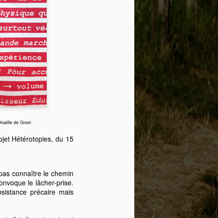
 permettra
suivant une
haëlle de Groot
jet Hétérotopies, du 15
pas connaître le chemin
onvoque le lâcher-prise.
bsistance précaire mais